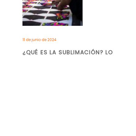
11 de junio de 2024
¿QUÉ ES LA SUBLIMACIÓN? LO
QUE NECESITAS SABER EN
2024
Noticias
,
Blog español
By
Digipress
0 Comments
READ MORE