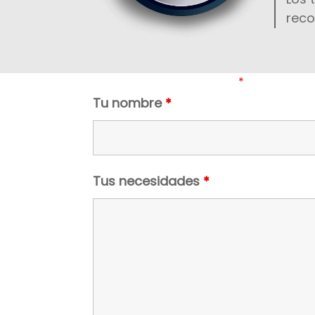
reco
Los campos marcados con
*
son obligato
Tu nombre
*
Tus necesidades
*