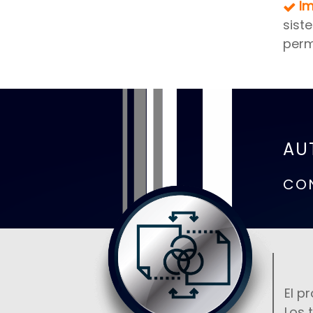
Im
sist
perm
AU
CON
El p
Los 