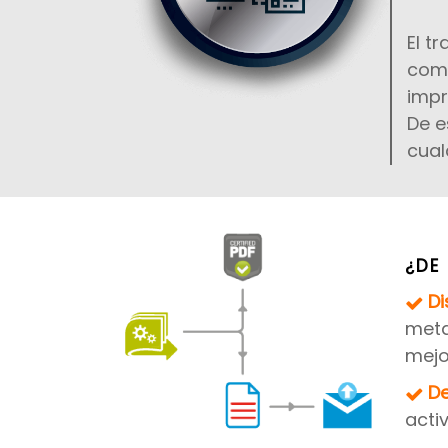
El t
comp
impr
De e
cual
¿DE
Di
meta
mejo
De
activ