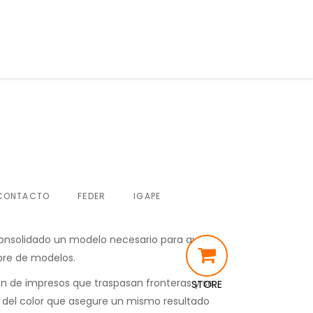
CONTACTO
FEDER
IGAPE
 consolidado un modelo necesario para que
ibre de modelos.
en de impresos que traspasan fronteras y se
STORE
ón del color que asegure un mismo resultado