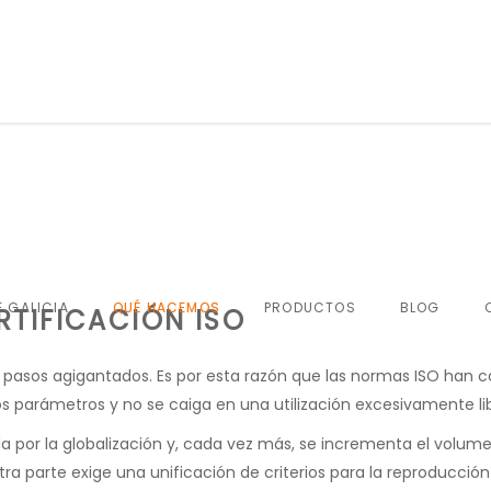
QUÉ HACEMOS
PRODUCTOS
BLOG
RTIFICACIÓN ISO
a pasos agigantados. Es por esta razón que las normas ISO han
os parámetros y no se caiga en una utilización excesivamente l
a por la globalización y, cada vez más, se incrementa el volum
tra parte exige una unificación de criterios para la reproducci