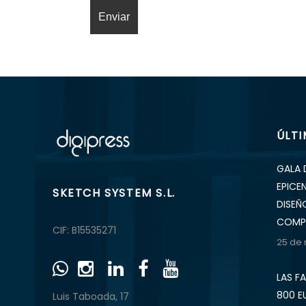
ÚLT
GALA 
EPICE
SKETCH SYSTEM S.L.
DISEÑ
COMP
CIF: B15535271
25 de
LAS F
800 E
Luis Taboada, 17