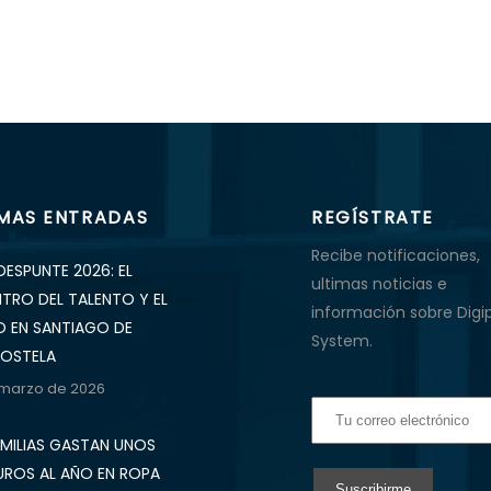
IMAS ENTRADAS
REGÍSTRATE
Recibe notificaciones,
DESPUNTE 2026: EL
ultimas noticias e
NTRO DEL TALENTO Y EL
información sobre Digi
O EN SANTIAGO DE
System.
OSTELA
 marzo de 2026
AMILIAS GASTAN UNOS
UROS AL AÑO EN ROPA