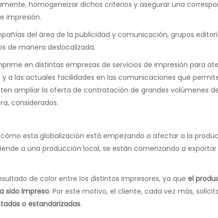
isamente, homogeneizar dichos criterios y asegurar una corresp
de impresión.
añías del área de la publicidad y comunicación, grupos editor
dos de manera deslocalizada.
prime en distintas empresas de servicios de impresión para at
do y a las actuales facilidades en las comunicaciones que permi
iten ampliar la oferta de contratación de grandes volúmenes d
era, considerados.
 cómo esta globalización está empezando a afectar a la producci
 atiende a una producción local, se están comenzando a exporta
sultado de color entre los distintos impresores, ya que
el produ
 sido impreso
. Por este motivo, el cliente, cada vez más, solici
tadas o estandarizadas
.