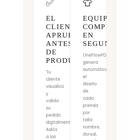
✅
👕
EL
EQUIPACIONE
CLIENTE
COMPLETAS
APRUEBA
EN
ANTES
SEGUNDOS
DE
OneFlowPDF
PRODUCIR
genera
automáticamente
Tu
el
cliente
diseño
visualiza
de
y
cada
valida
prenda
su
por
pedido
talla:
digitalmente.
nombre,
Adiós
dorsal,
a las