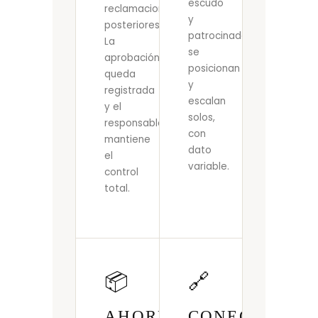
escudo
reclamaciones
y
posteriores.
patrocinadores
La
se
aprobación
posicionan
queda
y
registrada
escalan
y el
solos,
responsable
con
mantiene
dato
el
variable.
control
total.
📦
🔗
AHORRO
CONECTADO