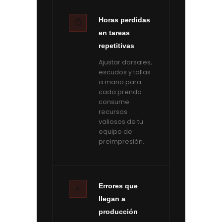
Horas perdidas
⏱️
en tareas
repetitivas
Ajustar dorsales,
escudos y tallas
a mano para
cada prenda
consume
recursos
valiosos de tu
equipo de
preimpresión.
Errores que
⚠️
llegan a
producción