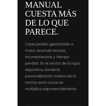
MANUAL
CUESTA MÁS
DE LO QUE
PARECE.
Cada pedido gestionado a
mano acumula errores,
inconsistencias y tiempo
perdido. En el sector de la ropa
deportiva, donde la
personalización masiva es la
norma, este coste se
multiplica exponencialmente.