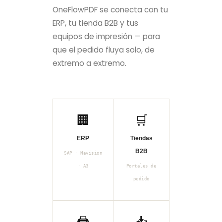
OneFlowPDF se conecta con tu
ERP, tu tienda B2B y tus
equipos de impresión — para
que el pedido fluya solo, de
extremo a extremo.
🏢
🛒
ERP
Tiendas
B2B
SAP · Navision
· A3
Portales de
pedido
🖨️
📥