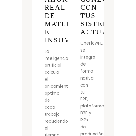
REAL
CON
DE
TUS
MATERIAL
SISTEMAS
E
ACTUALES
INSUMOS
OneFlowPDF
se
La
integra
inteligencia
de
artificial
forma
calcula
nativa
el
con
anidamiento
tu
óptimo
ERP,
de
plataforma
cada
B2B y
trabajo,
RIPs
reduciendo
de
el
producción.
tiempo