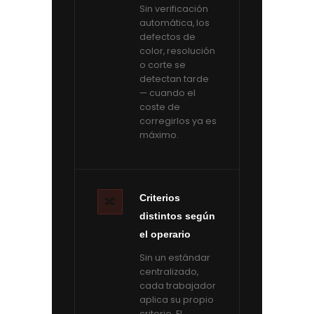
Sin verificación
automática, los
defectos de
color, resolución
o corte se
detectan tarde
— cuando el
coste de
corregirlos ya es
máximo.
Criterios
🔀
distintos según
el operario
Sin un estándar
centralizado,
cada trabajador
aplica su propio
criterio. El