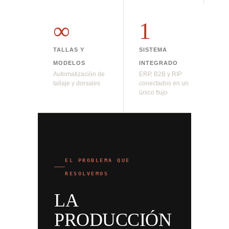
∞
1
TALLAS Y
SISTEMA
MODELOS
INTEGRADO
Automatización de
ERP, B2B y RIP
tallaje y dorsales
conectados en un
único flujo
EL PROBLEMA QUE
RESOLVEMOS
LA
PRODUCCIÓN