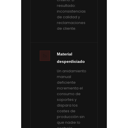
resultado:
inconsistencias
de calidad y
reclamaciones
de cliente.
Material
📉
desperdiciado
Un anidamiento
manual
deficiente
incrementa el
consumo de
soportes y
dispara los
costes de
producción sin
que nadie lo