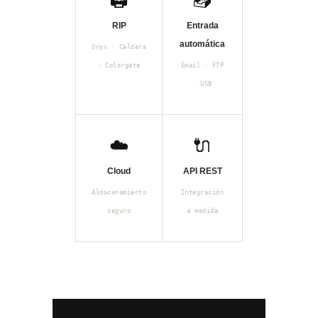
RIP
Entrada
automática
Onyx · Caldera
· Colorgate
Email · FTP
· USB
☁️
🔌
Cloud
API REST
Almacenamiento
Integración
seguro
a medida