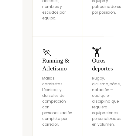
dorsales,
equipo y
nombres y
patrocinadores
escudos por
por posición.
equipo.
🏃
🏋️
Running &
Otros
Atletismo
deportes
Mallas,
Rugby,
camisetas
ciclismo, pádel,
técnicas y
natación —
dorsales de
cualquier
competición
disciplina que
con
requiera
personalización
equipaciones
completa por
personalizadas
corredor.
en volumen.