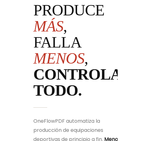
PRODUCE
MÁS
,
FALLA
MENOS
,
CONTROLA
TODO.
OneFlowPDF automatiza la
producción de equipaciones
deportivas de principio a fin.
Menos