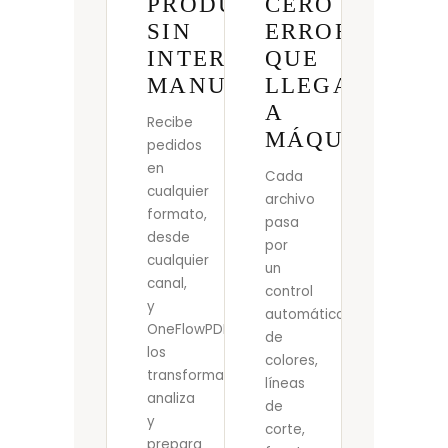
PRODUCCIÓN
CERO
SIN
ERRORES
INTERVENCIÓN
QUE
MANUAL
LLEGAN
A
Recibe
MÁQUINA
pedidos
en
Cada
cualquier
archivo
formato,
pasa
desde
por
cualquier
un
canal,
control
y
automático
OneFlowPDF
de
los
colores,
transforma,
líneas
analiza
de
y
corte,
prepara