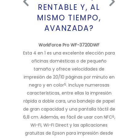
ESTA
RENTABLE Y, AL
PACTA
MISMO TIEMPO,
W
DTWF
AVANZADA?
Es capaz 
on una
entornos
22 páginas
dos bande
WorkForce Pro WF-3720DWF
lor
, te
1
combina
Esta 4 en 1 es una excelente elección para
vidad de tu
tanto si n
oficinas domésticas o de pequeño
logía
de pap
tamaño y ofrece velocidades de
 500 hojas
simplement
impresión de 20/10 páginas por minuto en
ático de
impresión 
negro y en color
. Incluye numerosas
5
s para
Wi-Fi Dire
características, entre ellas la impresión
os por fax
de E
rápida a doble cara, una bandeja de papel
estar a la
dispositiv
de gran capacidad y una pantalla táctil de
igentes.
rendimie
6,8 cm. Además, es fácil de usar con NFC
,
6
ias a su
que imp
Wi-Fi, Wi-Fi Direct y las aplicaciones
,9 cm.
gratuitas de Epson para impresión desde