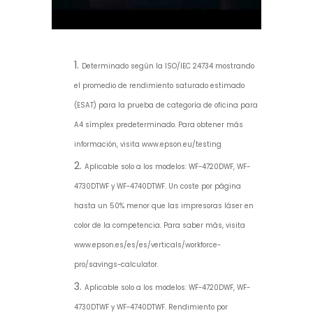
00:00
|
00:45
0:45
Determinado según la ISO/IEC 24734 mostrando
el promedio de rendimiento saturado estimado
(ESAT) para la prueba de categoría de oficina para
A4 símplex predeterminado. Para obtener más
información, visita www.epson.eu/testing
Aplicable solo a los modelos: WF-4720DWF, WF-
4730DTWF y WF-4740DTWF. Un coste por página
hasta un 50% menor que las impresoras láser en
color de la competencia.
Para saber más, visita
www.epson.es/es/es/verticals/workforce-
pro/savings-calculator.
Aplicable solo a los modelos: WF-4720DWF, WF-
4730DTWF y WF-4740DTWF. Rendimiento por