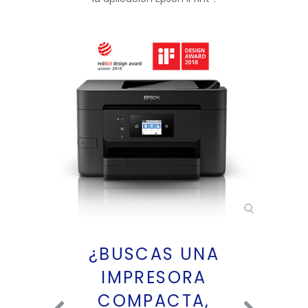
¿BUSCAS UNA
ELEV
IMPRESORA
DE 
COMPACTA,
NTE