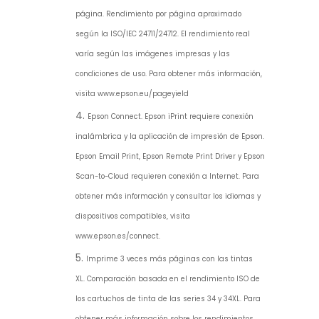
página.
Rendimiento por página aproximado
según la ISO/IEC 24711/24712. El rendimiento real
varía según las imágenes impresas y las
condiciones de uso. Para obtener más información,
visita www.epson.eu/pageyield
Epson Connect.
Epson iPrint requiere conexión
inalámbrica y la aplicación de impresión de Epson.
Epson Email Print, Epson Remote Print Driver y Epson
Scan-to-Cloud requieren conexión a Internet. Para
obtener más información y consultar los idiomas y
dispositivos compatibles, visita
www.epson.es/connect.
Imprime 3 veces más páginas con las tintas
XL.
Comparación basada en el rendimiento ISO de
los cartuchos de tinta de las series 34 y 34XL. Para
obtener más información sobre los rendimientos