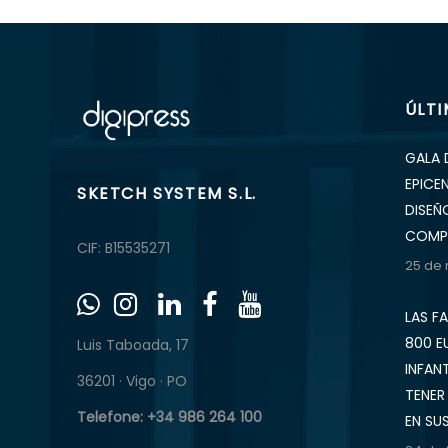
ÚLT
GALA 
EPICE
SKETCH SYSTEM S.L.
DISEÑ
COMP
CIF: B15535271
25 de
LAS F
800 E
Luis Taboada, 17
INFAN
36201 · Vigo · PO
TENER
Telefone: +34 986 264 100
EN SU