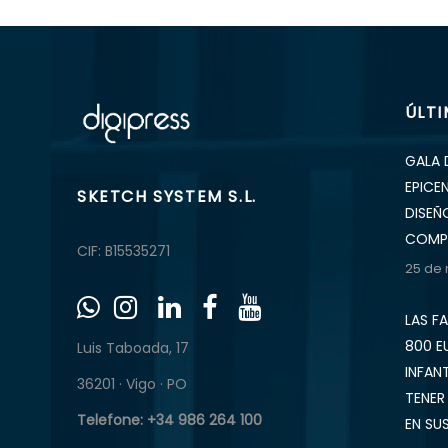
ÚLT
GALA 
EPICE
SKETCH SYSTEM S.L.
DISEÑ
COMP
CIF: B15535271
25 de
LAS F
800 E
Luis Taboada, 17
INFAN
36201 · Vigo · PO
TENER
Telefone: +34 986 264 100
EN SU