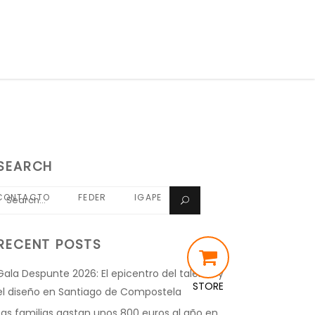
SEARCH
Search
CONTACTO
FEDER
IGAPE
for:
RECENT POSTS
Gala Despunte 2026: El epicentro del talento y
STORE
el diseño en Santiago de Compostela
Las familias gastan unos 800 euros al año en