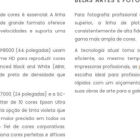
BELAS ARTES E FOTO
de cores é essencial. A linha
Para fotografia profissiona
 de grande formato oferece
superior, a linha de plot
 velocidades e suporta uma
consistentemente de alta fid
.
gama mais ampla de cores.
-P8000 (44 polegadas) usam
A tecnologia atual torna 
ome HD para reproduzir cores
eficiente, ao mesmo tempo
nced Black and White (ABW,
Impressoras profissionais, as
s de preto de densidade que
escolha ideal para profiss
rápidos com um orçamento
suas obras de arte para a gale
7000 (24 polegadas) e a SC-
ter de 10 cores Epson Ultra
a opção de tinta violeta que
maior precisão em todos os
 fiel de cores corporativas.
ona cores perfeitas e difíceis