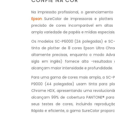
CONFIE NA COR
Na impressão profissional, o gerenciamento 
Epson
SureColor de impressoras e plotters
precisão de cores incomparável em altas
ampla variedade de papéis e mídias especiais
Os modelos SC-P6000 (24 polegadas) e SC
tinta de plotter de 8 cores Epson Ultra Chr
altamente precisas, enquanto o modo Adva
sigla em inglês) fornece alta -resultado
alcançam maior intensidade e profundidade.
Para uma gama de cores mais ampla, a SC-P
P9000 (44 polegadas) usam tinta para plot
Chrome HDX, apresentando uma revolucionári
alcançam 99% de cobertura PANTONE® para 
seus testes de cores, incluindo reprodução
Rápida e eficiente, a gama SureColor proporci