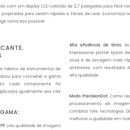
o com um display LCD colorido de 2,7 polegadas para fácil na
am projetadas para serem rápidas e fáceis de usar. Economiz
ge torna isso possível.
Alta eficiência de tinta.
As
OCANTE.
impressoras plotter Epson 
S
vivas e de secagem mais rá
anteriores, com resultados 
e fabrico de instrumentos de
alta qualidade.
tilizou para conceber a gama
to: cada componente foi
aplicados igualmente aos três
Modo PrecisionDot.
Como res
processamento de imagem,
combina três tecnologias 
 GAMA:
melhorar a qualidade em toda
TFP
cria qualidade de imagem