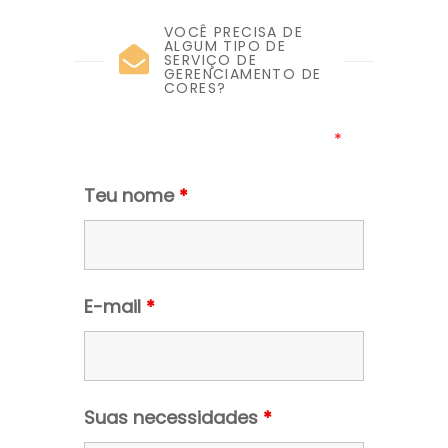
VOCÊ PRECISA DE
ALGUM TIPO DE
SERVIÇO DE
GERENCIAMENTO DE
CORES?
Os campos assinalados com um
*
são
obrigatórios
Teu nome
*
E-mail
*
Suas necessidades
*