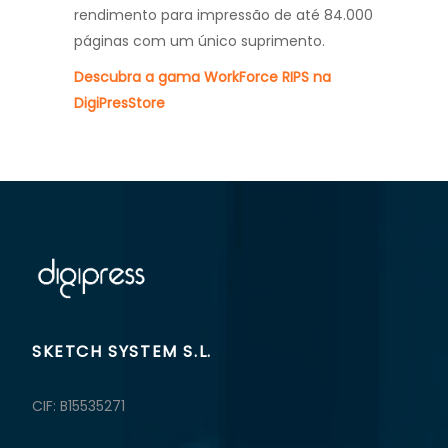
rendimento para impressão de até 84.000
páginas com um único suprimento.
Descubra a gama WorkForce RIPS na
DigiPresStore
SKETCH SYSTEM S.L.
CIF: B15535271