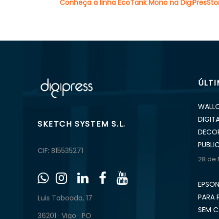
Conheça a linha EcoTank Mono na DigiPresSto
ÚLT
WALLC
DIGIT
SKETCH SYSTEM S.L.
DECOR
PUBLI
CIF: B15535271
28 de
EPSON
PARA 
Luis Taboada, 17
SEM 
36201 · Vigo · PO